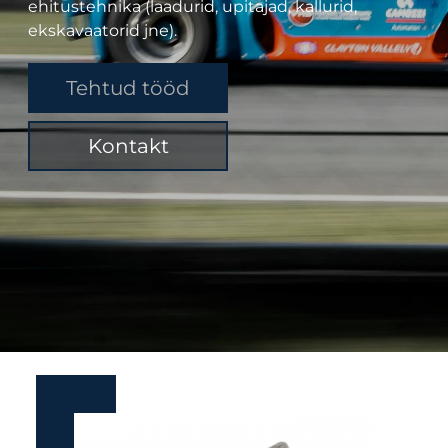
ehitustehnika (laadurid, upitajad, kallurid,
ekskavaatorid jne).
Tehtud tööd
Kontakt