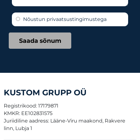
n
u
e
n
t
s
V
a
a
Nõustun
privaatsustingimustega
s
a
n
o
*
l
i
m
i
m
a
Saada sõnum
k
i
s
*
*
õ
n
u
m
s
KUSTOM GRUPP OÜ
i
i
Registrikood:
17179871
a
KMKR:
EE102831575
*
Juriidiline aadress: Lääne-Viru maakond, Rakvere
linn, Lubja 1