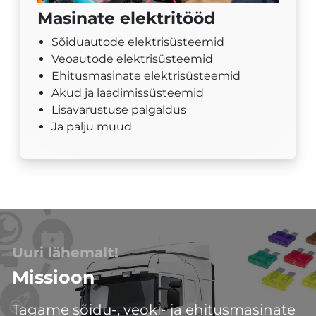
Masinate elektritööd
Sõiduautode elektrisüsteemid
Veoautode elektrisüsteemid
Ehitusmasinate elektrisüsteemid
Akud ja laadimissüsteemid
Lisavarustuse paigaldus
Ja palju muud
Uuri lähemalt!
Missioon
Tagame sõidu-, veoki- ja ehitusmasinate