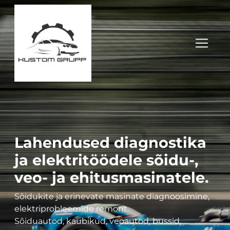
Lahendused diagnostika
ja elektritöödele sõidu-,
veo- ja ehitusmasinatele.
Sõidukite ja erinevate masinate diagnoosimine,
elektriprobleemide remont.
Sõiduautod, kaubikud, veoautod, bussid,